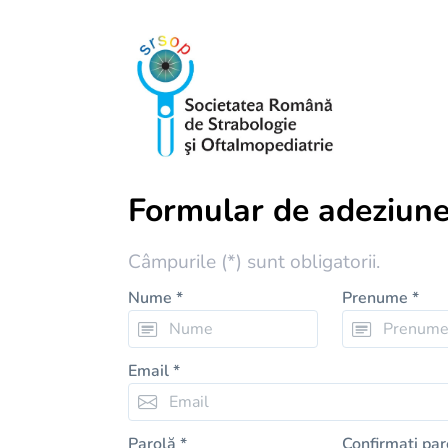
Formular de adeziune
Câmpurile (*) sunt obligatorii.
Nume *
Prenume *
Email *
Parolă *
Confirmați par