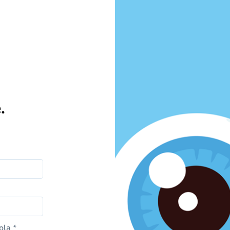
.
ola *